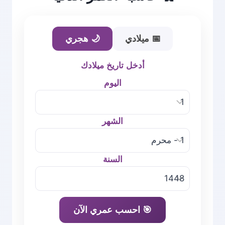
📅 ميلادي
🌙 هجري
أدخل تاريخ ميلادك
اليوم
الشهر
السنة
🎯 احسب عمري الآن