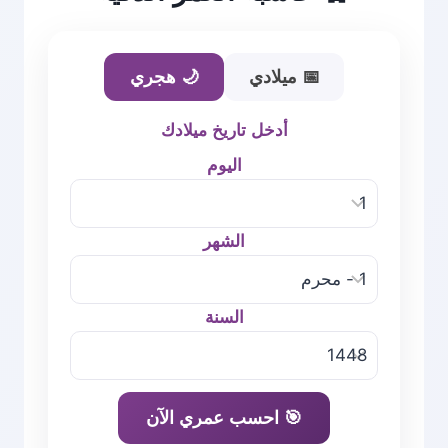
📅 ميلادي
🌙 هجري
أدخل تاريخ ميلادك
اليوم
الشهر
السنة
🎯 احسب عمري الآن