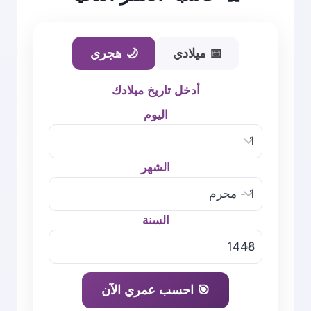
📅 ميلادي
🌙 هجري
أدخل تاريخ ميلادك
اليوم
الشهر
السنة
🎯 احسب عمري الآن