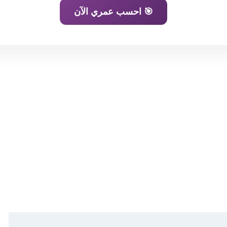
🎯 احسب عمري الآن