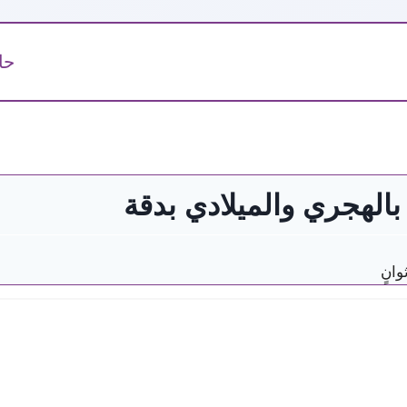
حا
لهجري والميلادي بدقة
انٍ