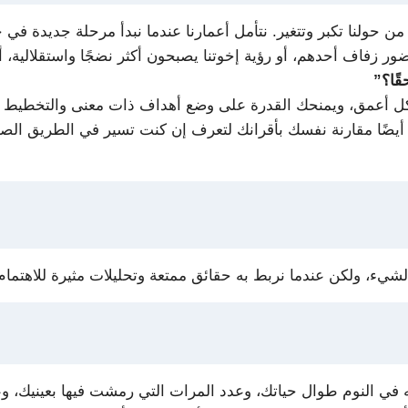
ء من حولنا تكبر وتتغير. نتأمل أعمارنا عندما نبدأ مرحلة جديدة في
حضور زفاف أحدهم، أو رؤية إخوتنا يصبحون أكثر نضجًا واستقلالية، أ
ًا؟”
عمق، ويمنحك القدرة على وضع أهداف ذات معنى والتخطيط لمستق
ك أيضًا مقارنة نفسك بأقرانك لتعرف إن كنت تسير في الطريق ال
الشيء، ولكن عندما نربط به حقائق ممتعة وتحليلات مثيرة للاهتمام
ي النوم طوال حياتك، وعدد المرات التي رمشت فيها بعينيك، وع