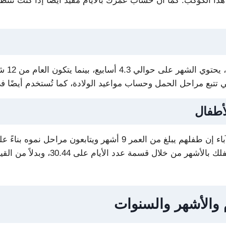
لكوكب. كما أن حساب عمرك بالأيام مفيد أيضًا إذا كنت تنتظر حدث
يُعد ح
لأطفال
يحسب عمر الطفل بدقة أكبر بالأشهر، فغالبًا ما يقول الآباء إن طفلهم
لأيام على 30.44، وبدلاً من القيام بذلك يدويًا، يمكنك استخدام
 والأشهر والسنوات