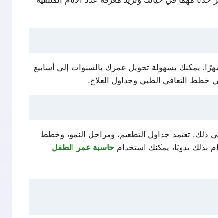
ًا مهمًا في حياتك وتريد معرفة عدد الأيام المتبقية
ساب عمرك بالأسابيع أمرًا مهمًا أيضًا. فبشكلٍ عام، يحتوي الشهر على حوالي 4.3 أسابيع، بينما يتكون العام من 12 شهرًا. يمكنك بسهولة تحويل عمرك بالسنوات إلى أسابيع
 يبلغ من العمر 9 أشهر ويتابعون مراحل نموه بناءً على ذلك. تعتمد جداول التطعيم، ومراحل النمو، وخطط
حاسبة عمر الطفل