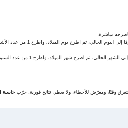
فاطرحه مباشرة.
غرق وقتًا، ومعرّض للأخطاء، ولا يعطي نتائج فورية. جرّب
حاسبة ال