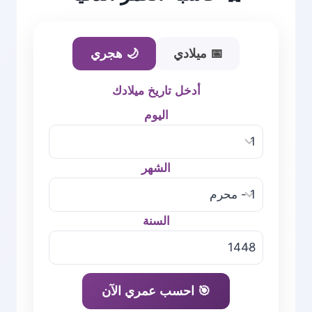
📅 ميلادي
🌙 هجري
أدخل تاريخ ميلادك
اليوم
الشهر
السنة
🎯 احسب عمري الآن